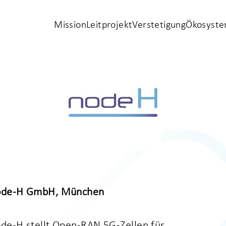
Mission
Leitprojekt
Verstetigung
Ökosyst
ode
-H GmbH
, München
ode
-H stellt Open-RAN 5G-Zellen für