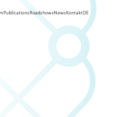
em
Publications
Roadshows
News
Kontakt
DE