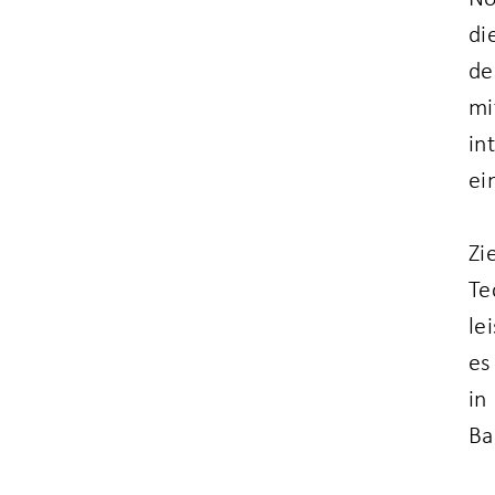
di
de
mi
in
ei
Zi
Te
le
es
in
Ba