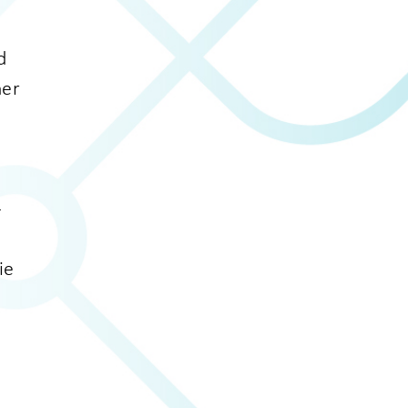
d
ner
n
-
d
ie