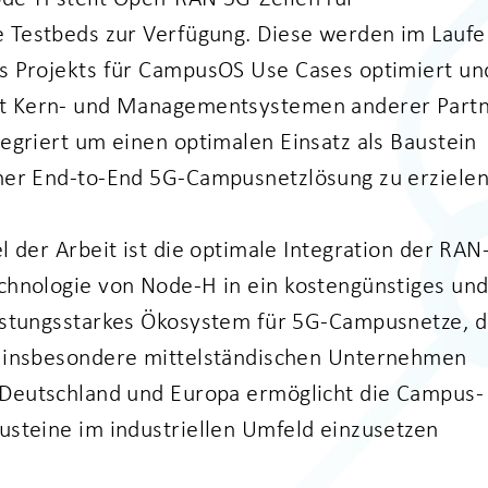
e
Testbeds
zur Verfügung. Diese
werden im Laufe
s Projekts für
CampusOS
Use Cases optimiert un
t
Kern- und Managementsystemen anderer Part
tegriert
um einen optimalen Einsatz als Baustein
ner End-
to
-End 5G-
Campusnetzlösung zu erziele
el der Arbeit ist die optimale Integration der RAN
chnologie von
Node
-
H in ein kostengünstiges un
istungsstarkes Ökosystem für 5G-
Campusnetze, d
 insbesondere mittelständischen Unternehmen
Deutschland und Europa ermöglicht die Campus-
usteine im industriellen
Umfeld einzusetzen